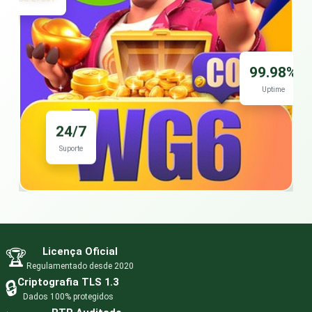
ISO 27001
99.98%
Uptime
24/7
Suporte
Licença Oficial
🏆
Regulamentado desde 2020
Criptografia TLS 1.3
🔒
Dados 100% protegidos