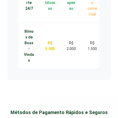
rte
Idiom
apen
o
24/7
as
as
come
rcial
Bônu
s de
Boas
R$
R$
R$
-
5.000
2.000
1.500
Vinda
s
Métodos de Pagamento Rápidos e Seguros