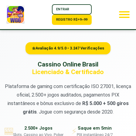
ENTRAR
REGISTRO R$+9~99
⭐
Avaliação 4.9/5.0 • 3.247 Verificações
Cassino Online Brasil
Licenciado & Certificado
Plataforma de gaming com certificação ISO 27001, licença
oficial, 2.500+ jogos auditados, pagamentos PIX
instantâneos e bônus exclusivo de
R$ 5.000 + 500 giros
grátis
. Jogue com segurança desde 2020.
2.500+ Jogos
Saque em 5min
🎰
⚡
Slots, Cassino ao Vivo, Poker
PIX instantâneo 24/7