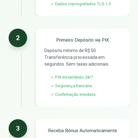
✓ Dados criptografados TLS 1.3
2
Primeiro Depósito via PIX
Depósito mínimo de R$ 50.
Transferência processada em
segundos. Sem taxas adicionais.
✓ PIX instantâneo 24/7
✓ Segurança bancária
✓ Confirmação imediata
3
Receba Bônus Automaticamente