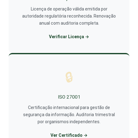
Licença de operação válida emitida por
autoridade regulatória reconhecida. Renovação
anual com auditoria completa.
Verificar Licença →
🔒
ISO 27001
Certificação internacional para gestão de
segurança da informação. Auditoria trimestral
por organismos independentes.
Ver Certificado →