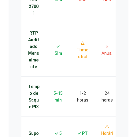
2700
1
RTP
Audit
△
ado
✓
✗
Trime
Mens
Sim
Anual
stral
alme
nte
Temp
o de
5-15
1-2
24
Saqu
min
horas
horas
e PIX
△
Supo
✓ 5
✓ PT
Horári