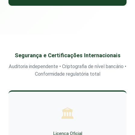
Segurança e Certificações Internacionais
Auditoria independente • Criptografia de nível bancário •
Conformidade regulatória total
🏛️
Licença Oficial