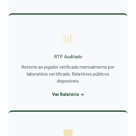
📊
RTP Auditado
Retorno ao jogador verificado mensalmente por
laboratório certificado. Relatórios públicos
disponíveis.
Ver Relatório →
🛡️