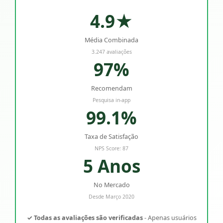
4.9★
Média Combinada
3.247 avaliações
97%
Recomendam
Pesquisa in-app
99.1%
Taxa de Satisfação
NPS Score: 87
5 Anos
No Mercado
Desde Março 2020
✓ Todas as avaliações são verificadas
- Apenas usuários