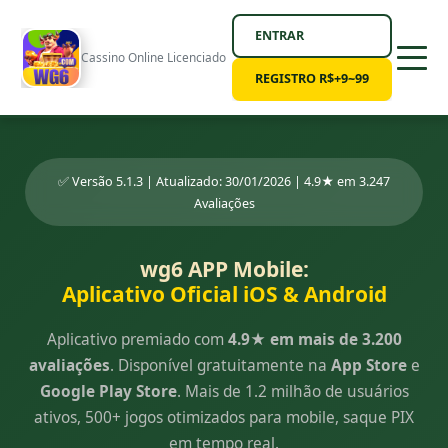
ENTRAR
Cassino Online Licenciado
REGISTRO R$+9~99
✅ Versão 5.1.3 | Atualizado: 30/01/2026 | 4.9★ em 3.247
Avaliações
wg6 APP Mobile:
Aplicativo Oficial iOS & Android
Aplicativo premiado com
4.9★ em mais de 3.200
avaliações
. Disponível gratuitamente na
App Store
e
Google Play Store
. Mais de 1.2 milhão de usuários
ativos, 500+ jogos otimizados para mobile, saque PIX
em tempo real.