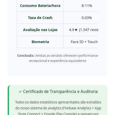
Consumo Bateria/hora
8-11%
Taxa de Crash
0.03%
Avaliação nas Lojas
4.9★ (1.547 reviews)
Biometria
Face ID + Touch ID
I
Conclusão:
Ambas as versões oferecem performance
excepcional e experiência equivalente
✓ Certificado de Transparência e Auditoria
Todos os dados estatísticos apresentados são extraídos
do nosso sistema de analytics (Firebase Analytics + App
Store Connect + Google Play Console) e passam por