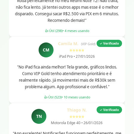
"Roda perfeitamente no meu Redmi Note 12! Não trava,
não fica lento. Já tentei outros apps mas esse é o melhor
disparado. Consegui sacar R$2.500 via PIX em 6 minutos.
Recomendo demais!"
👍 Útil (298)
• 4 meses usando
Camila M.
✓ Verificado
(VIP Gold)
CM
⭐⭐⭐⭐⭐
iPad Pro • 27/01/2026
"No iPad fica ainda melhor! Tela grande, gráficos lindos.
Como VIP Gold tenho atendimento prioritário e é
realmente rápido. Já movimentei mais de R$30k sem
problema algum. App profissional e confiável."
👍 Útil (523)
• 10 meses usando
Thiago N.
✓ Verificado
TN
⭐⭐⭐⭐⭐
Motorola Edge 40 • 26/01/2026
"App excelente! Notificações funcionam perfeitamente, me