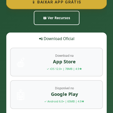
📱 BAIXAR APP GRÁTIS
📖 Ver Recursos
📲 Download Oficial
Download na
🍎
App Store
✓ iOS 12.0+ | 78MB | 4.9★
Disponível no
🤖
Google Play
✓ Android 6.0+ | 65MB | 4.9★