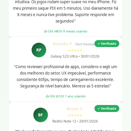
intuitiva. Os jogos rodam super suave no meu iPhone. Fiz
meu primeiro saque PIX em 5 minutos. Uso diariamente há
8 meses e nunca tive problema. Suporte responde em
segundos!"
👍 Útil (487)
• 8 meses usando
Ricardo P.
✓ Verificado
(Tech Reviewer)
RP
⭐⭐⭐⭐⭐
Galaxy S23 Ultra • 30/01/2026
"Como reviewer profissional de apps, considero o wg6 um
dos melhores do setor. UX impecável, performance
consistente 60fps, tempo de carregamento excelente.
Segurança de nível bancário. Merece as 5 estrelas!"
👍 Útil (612)
• 1 ano usando
Bruno F.
✓ Verificado
BF
⭐⭐⭐⭐⭐
Redmi Note 12 • 29/01/2026