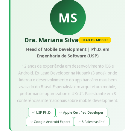
MS
Dra. Mariana Silva
HEAD OF MOBILE
Head of Mobile Development | Ph.D. em
Engenharia de Software (USP)
12 anos de experiência em desenvolvimento iOS e
Android. Ex-Lead Developer na Nubank (3 anos), onde
liderou o desenvolvimento do app bancário mais bem
avaliado do Brasil. Especialista em arquitetura mobile,
performance optimization e UX/UI. Palestrante em 8
conferências internacionais sobre mobile development.
✓ USP Ph.D.
✓ Apple Certified Developer
✓ Google Android Expert
✓ 8 Palestras Int'l